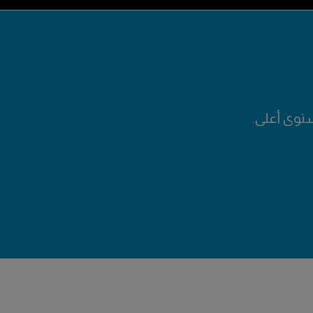
توى أعلى.
صل مع شركات جديدة.
ركيزه على تطوير صناعة محلية وزيادة الوعي