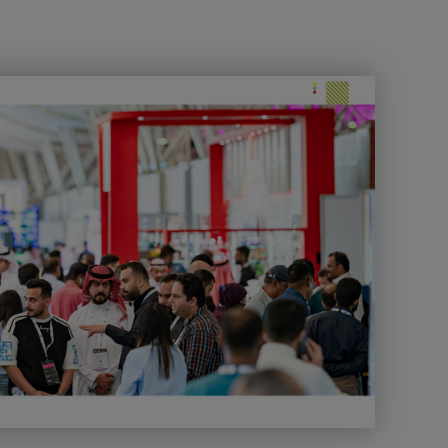
Big 5 Construct Ethiopia
Windows, Doors & Facades
East Africa Infrastructure Expo
HVACR World
LiveableCitiesX
GeoWorld
Future FM