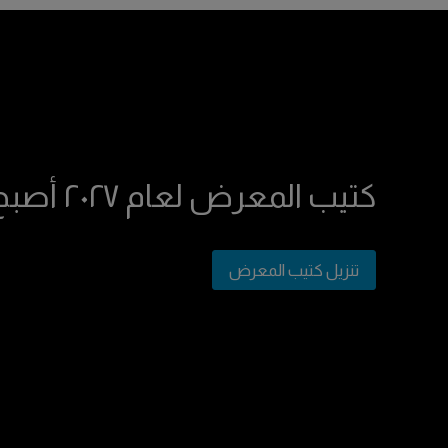
كتيب المعرض لعام ٢٠٢٧ أصبح متاح الآن!
تنزيل كتيب المعرض