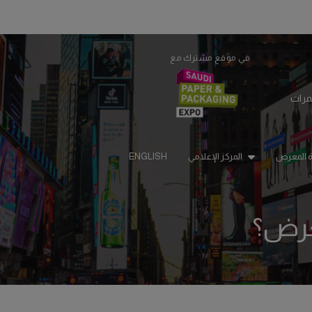
في موقع مشترك مع
STRUCTION PORTFOLIO OF EV
مرات
رة المعرض
المركز الإعلامي
ENGLISH
A
NIGERIA
KENYA
di
Big 5 Construct Nigeria
Big 5 Construct Kenya
معرض؟
an
HVACR Nigeria
a
West Africa Infrastructure
Expo
di
ia
es
ia