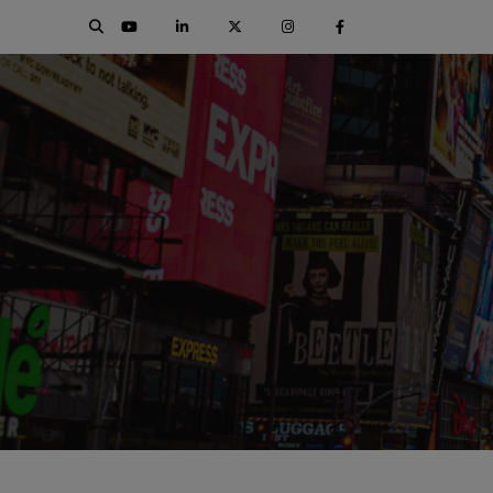
CON
SOUTH AFRICA
SAUDI ARABI
Big 5 Construct South Africa
Big 5 Construct Sau
South Africa Infrastructure
Saudi FM & Cle
Expo
HVACR Saudi Arabi
Marble and Stone Sau
Arab
Windows, Doors & Facad
Saudi Arab