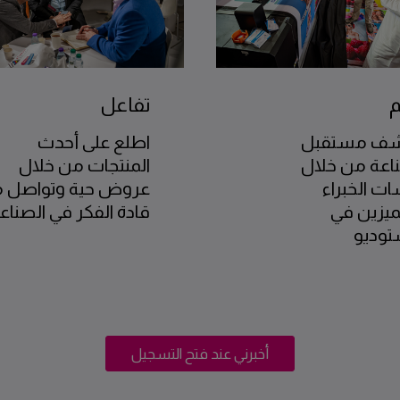
م
تفاعل
شف مستقبل
اطلع على أحدث
اعة من خلال
المنتجات من خلال
ت الخبراء
عروض حية وتواصل 
ميزين في
قادة الفكر في الصناع
توديو
أخبرني عند فتح التسجيل