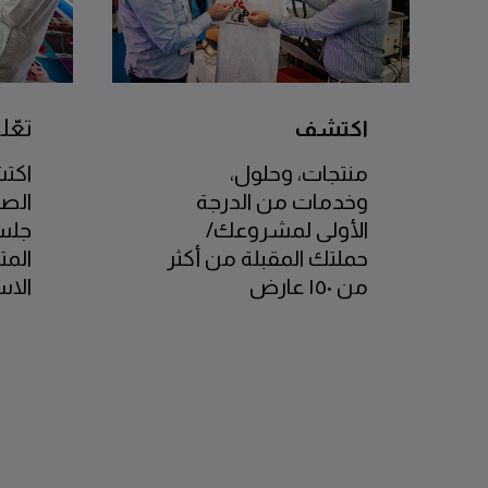
تعّل
اكتشف
منتجات، وحلول،
اكت
وخدمات من الدرجة
الصن
الأولى لمشروعك/
جلسا
حملتك المقبلة من أكثر
المت
من ١٥٠ عارض
الاس