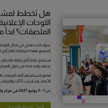
QATAR
po
هل تخطط لمشرو
Big 5 Construct Qatar
po
اللوحات الإعلانية
po
ct
الملصقات؟ ابدأ م
o
po
سواء كنت تعمل في مجال اللوحات الإع
التصنيع، فهذه فرصتك للقاء أبرز ا
استمتع بثلاثة أيام حافلة بالابتك
سقف واحد نخبة من حلول العرض وال
انضم لاستكشاف آلاف المنتجات الم
الأبعاد، وشاشات LED، واللافتات الرقمية، وتغليف المركبات، وغيرها الكثير، وذلك
من
1 – 3 يونيو 2027 في مركز واجهة الرياض للمعارض والمؤتمرات
أخبرني عند فتح التسجيل