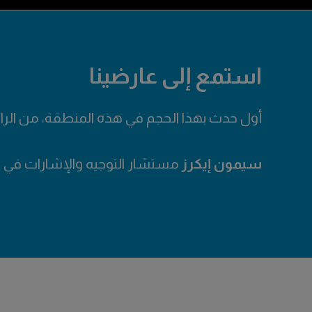
استمع إلى عارضينا
أول حدث بهذا الحجم في هذه المنطقة، من الرائ
لقد أُعجبت بالتكنولوجيا المتطورة والتصاميم ال
الأجواء مليئة بالحماس والإثارة. ما يميز معرض
بإمكانات المملكة. لا أستطيع الانتظار لرؤية ما 
سيمون إيكرز
حسام زهرالدين
مستشار التوجيه والإشارات في 
مدير تطوير الأعمال، ماجيستيك
أليكس معلوف
عضو مجلس الإدارة، جمعية العل